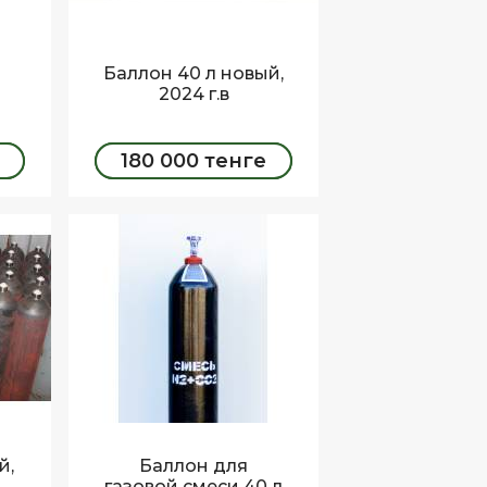
Баллон 40 л новый,
н
2024 г.в
180 000 тенге
ЗАКАЗАТЬ
й,
Баллон для
газовой смеси 40 л