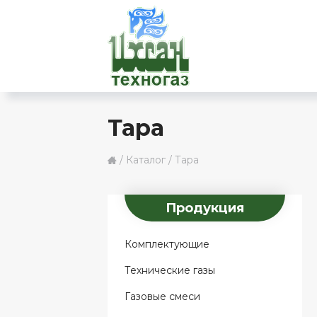
Перейти к основному содержанию
Тара
Вы здесь
/
/
Тара
Каталог
Продукция
Комплектующие
Технические газы
Газовые смеси